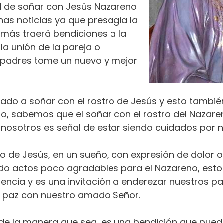
ad de soñar con Jesús Nazareno
as noticias ya que presagia la
más traerá bendiciones a la
la unión de la pareja o
s padres tome un nuevo y mejor
gado a soñar con el rostro de Jesús y esto tambié
lo, sabemos que el soñar con el rostro del Nazar
nosotros es señal de estar siendo cuidados por n
stro de Jesús, en un sueño, con expresión de dolor
do actos poco agradables para el Nazareno, est
encia y es una invitación a enderezar nuestros p
en paz con nuestro amado Señor.
 de la manera que sea, es una bendición que pue