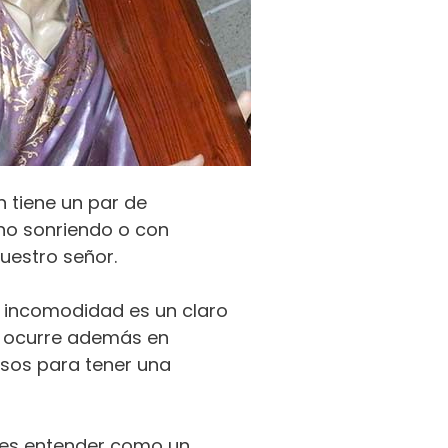
n tiene un par de
eno sonriendo o con
uestro señor.
 o incomodidad es un claro
o ocurre además en
asos para tener una
des entender como un