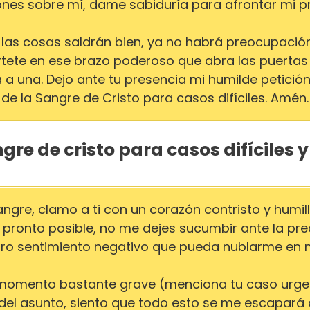
ones sobre mí, dame sabiduría para afrontar mi p
 las cosas saldrán bien, ya no habrá preocupació
értete en ese brazo poderoso que abra las puerta
a una. Dejo ante tu presencia mi humilde petición
de la Sangre de Cristo para casos difíciles. Amén.
gre de cristo para casos difíciles 
gre, clamo a ti con un corazón contristo y humil
ronto posible, no me dejes sucumbir ante la preo
tro sentimiento negativo que pueda nublarme en m
momento bastante grave (menciona tu caso urgen
del asunto, siento que todo esto se me escapará 