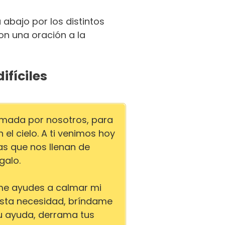
abajo por los distintos
on una oración a la
ifíciles
amada por nosotros, para
l cielo. A ti venimos hoy
s que nos llenan de
galo.
 me ayudes a calmar mi
esta necesidad, bríndame
u ayuda, derrama tus