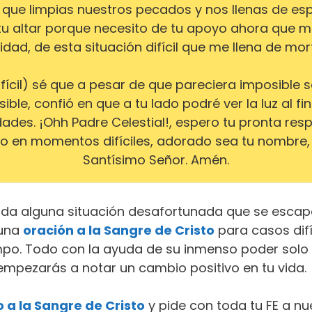
, que limpias nuestros pecados y nos llenas de e
 tu altar porque necesito de tu apoyo ahora que 
idad, de esta situación difícil que me llena de mort
ifícil) sé que a pesar de que pareciera imposible sa
le, confió en que a tu lado podré ver la luz al fin
ades. ¡Ohh Padre Celestial!, espero tu pronta resp
to en momentos difíciles, adorado sea tu nombre
Santísimo Señor. Amén.
ida alguna situación desafortunada que se escap
 una
oración a la Sangre de Cristo
para casos dif
po. Todo con la ayuda de su inmenso poder solo t
empezarás a notar un cambio positivo en tu vida.
o a la Sangre de Cristo
y pide con toda tu FE a nu