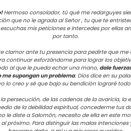
o!
Hermoso consolador, tú qué me redarguyes si
ión que no le agrada al Señor , tu que te entrist
escuchas mis peticiones e intercedes por ellas ant
por tanto.
ste clamor ante tu presencia para pedirte que me 
ra continuar esforzándome para lograr los objeti
odo al que le pueda echar una mano,
dale fuerza
 no me supongan un problema
. Dios dice en su pal
, yo lo creo y sé que bajo su bendición lograré to
la persecución, de las cadenas de la avaricia, la e
dio de la debilidad espiritual, concederme tus don
omo le diste a Salomón, necesito de ella en este 
al próximo. Para distinguir las malas intenciones
hacerme daño, a mí y a mis seres queridos.